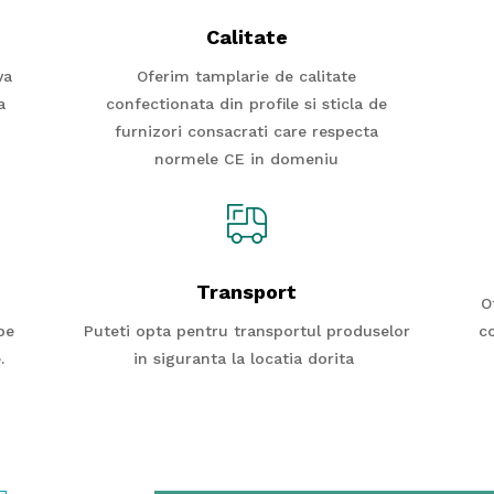
Calitate
va
Oferim tamplarie de calitate
a
confectionata din profile si sticla de
furnizori consacrati care respecta
normele CE in domeniu
Transport
O
pe
Puteti opta pentru transportul produselor
co
.
in siguranta la locatia dorita