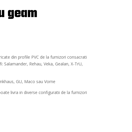
cu geam
icate din profile PVC de la furnizori consacrati
fi: Salamander, Rehau, Veka, Gealan, X-TrU,
Winkhaus, GU, Maco sau Vorne
ate livra in diverse configuratii de la furnizori