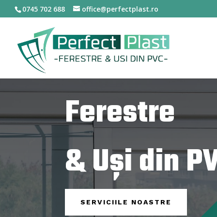
0745 702 688
office@perfectplast.ro
Ferestre
& Uși din P
SERVICIILE NOASTRE