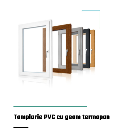
Tamplarie PVC cu geam termopan